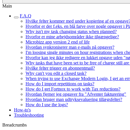
Main
F.A.Q
Hvilke felter kommer med under kopiering af en opgave
Hvorfor er der f.eks. en blå farve over nogle opgaver i 
Why isn't my task changing status when planned?
Hvorfor er mine arbejdsområder ikke tilgængelige?
Microbizz app version 2 end of life
Hvordan synkroniserer man e-mails på opgaver?
I'm loosing single minutes on hour registrations when ch
Hvorfor kan jeg ikke redigere en lukket opgave uden "n
Why tasks that have been set to be free of charge still a
Hvilke felter trigger en abonnentmail?
Why can't you edit a closed task?
When trying to use Exchange Modern Login, I get an erro
How do I import repetitions on tasks?
How do I get Fortnox to work with Tax reductions?
Hvordan fjerner jeg opgaver fra "Afventer fakturering"
Hvordan bruger man udtryksevaluering tillægsfelter?
How do I use the logs?
How-to's
Troubleshooting
Breadcrumbs