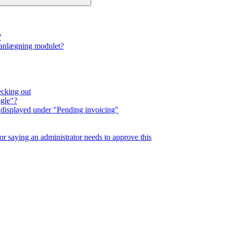
?
Planlægning modulet?
ecking out
øgle"?
re displayed under "Pending invoicing"
r saying an administrator needs to approve this