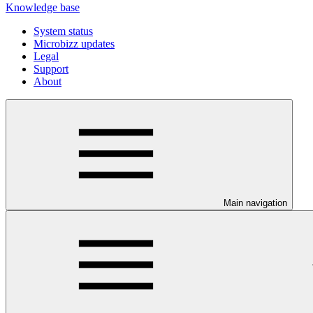
Knowledge base
System status
Microbizz updates
Legal
Support
About
Main navigation